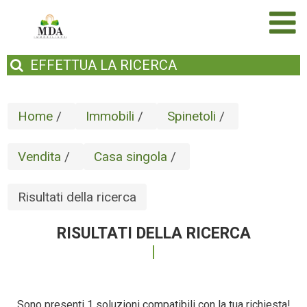
EFFETTUA
LA RICERCA
Home
/
Immobili
/
Spinetoli
/
Vendita
/
Casa singola
/
Risultati della ricerca
RISULTATI DELLA RICERCA
Sono presenti 1 soluzioni compatibili con la tua richiesta!