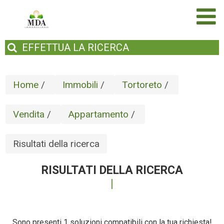
EFFETTUA
LA RICERCA
Home
/
Immobili
/
Tortoreto
/
Vendita
/
Appartamento
/
Risultati della ricerca
RISULTATI DELLA RICERCA
Sono presenti 1 soluzioni compatibili con la tua richiesta!