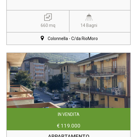
660 mq
14 Bagni
Colonnella - C/da RioMoro
IN VENDITA
€ 119.000
APPARTAMENTO