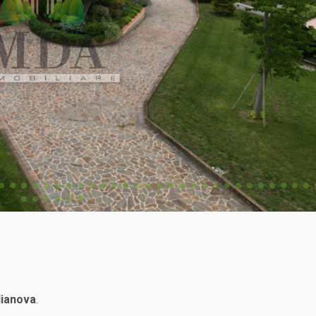
lianova
.