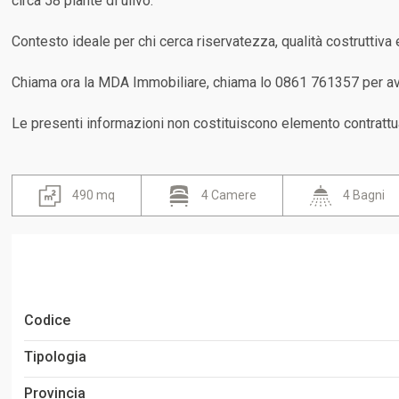
circa 58 piante di ulivo.
Contesto ideale per chi cerca riservatezza, qualità costruttiva
Chiama ora la MDA Immobiliare, chiama lo 0861 761357 per ave
Le presenti informazioni non costituiscono elemento contrattu
490 mq
4 Camere
4 Bagni
Codice
Tipologia
Provincia