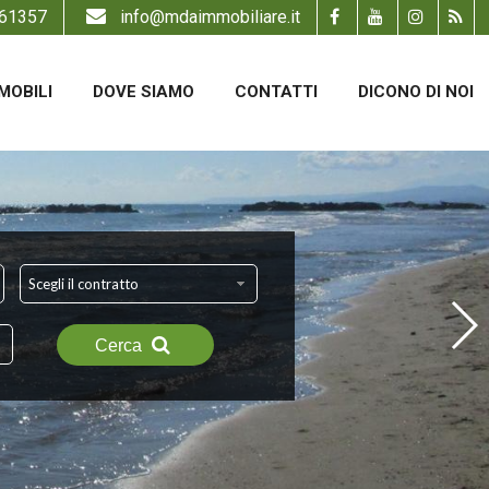
61357
info@mdaimmobiliare.it
MOBILI
DOVE SIAMO
CONTATTI
DICONO DI NOI
Scegli il contratto
Cerca