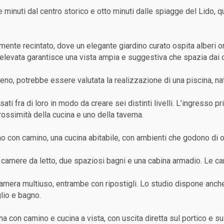
ue minuti dal centro storico e otto minuti dalle spiagge del Lido, 
mente recintato, dove un elegante giardino curato ospita alberi o
aelevata garantisce una vista ampia e suggestiva che spazia dai c
rreno, potrebbe essere valutata la realizzazione di una piscina, 
ati fra di loro in modo da creare sei distinti livelli. L’ingresso p
 prossimità della cucina e uno della taverna.
 con camino, una cucina abitabile, con ambienti che godono di otti
 camere da letto, due spaziosi bagni e una cabina armadio. Le c
amera multiuso, entrambe con ripostigli. Lo studio dispone anch
glio e bagno.
 con camino e cucina a vista, con uscita diretta sul portico e s