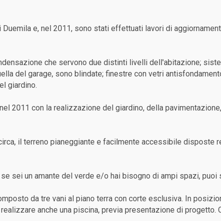
mi Duemila e, nel 2011, sono stati effettuati lavori di aggiornamen
ndensazione che servono due distinti livelli dell'abitazione; sist
uella del garage, sono blindate; finestre con vetri antisfondament
el giardino.
nel 2011 con la realizzazione del giardino, della pavimentazione, d
i circa, il terreno pianeggiante e facilmente accessibile dispos
e sei un amante del verde e/o hai bisogno di ampi spazi, puoi sc
 composto da tre vani al piano terra con corte esclusiva. In posi
di realizzare anche una piscina, previa presentazione di progetto.